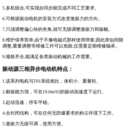
5.多机组合,可实现自同步能完成不同工艺要求。
6.可根据振动电机的安装方式改变激振力的方向。
7.只须调整偏心块的夹角,就可无级调整激振力和振幅。
8.维护保养简单,由于不像电磁式那样使用弹簧,因此类似间隙
调整,重量调整等维修工作可以免除,仅需要定期维修轴承。
9.规格齐全,能满足各类振动机械的工作需要。
振动源三相异步电动机特点：
1.该系列电机与T01系统相比，体积小、重量轻。
2.耐振能力强，可在19.6m/S2的振动加速度下运行。
3.起动迅速，停车平稳。
4.全封闭结构，可在任何无防爆要求的粉尘环境下工作。
5.激振力无级可调，使用方便。