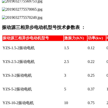
振动源三相异步电动机型号技术参数表 ：
振动源三相异步电动机型号
激振力(KN)
功率(kw)
YZS-1.5-2振动电机
1.5
0.12
YZS-2.5-2振动电机
2.5
0.22
YZS-3-2振动电机
3
0.25
YZS-5-2振动电机
5
0.37
YZS-10-2振动电机
10
0.75