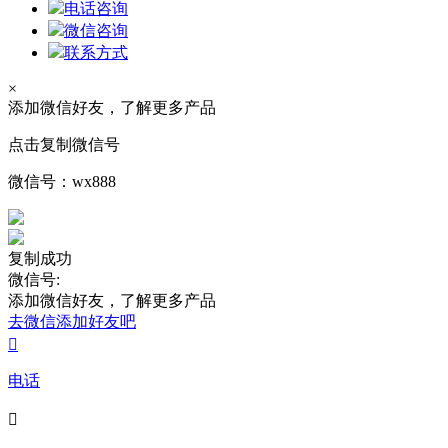
电话咨询
微信咨询
联系方式
×
添加微信好友，了解更多产品
点击复制微信号
微信号：
wx888
复制成功
微信号:
添加微信好友，了解更多产品
去微信添加好友吧

电话
