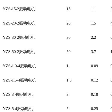
YZS-15-2振动电机
15
1.1
YZS-20-2振动电机
20
1.5
YZS-30-2振动电机
30
2.2
YZS-50-2振动电机
50
3.7
YZS-1.0-4振动电机
1
0.09
YZS-1.5-4振动电机
1.5
0.12
YZS-3-4振动电机
3
0.18
YZS-5-4振动电机
5
0.25