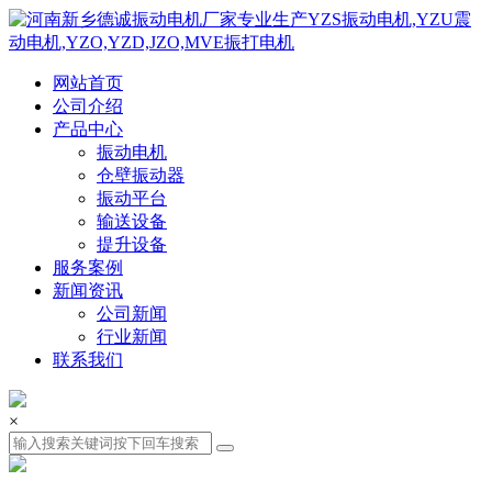
网站首页
公司介绍
产品中心
振动电机
仓壁振动器
振动平台
输送设备
提升设备
服务案例
新闻资讯
公司新闻
行业新闻
联系我们
×