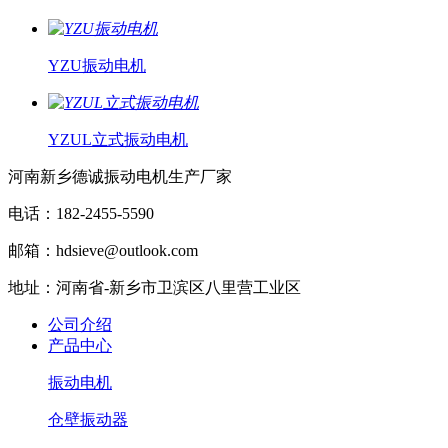
YZU振动电机
YZUL立式振动电机
河南新乡德诚振动电机生产厂家
电话：182-2455-5590
邮箱：hdsieve@outlook.com
地址：河南省-新乡市卫滨区八里营工业区
公司介绍
产品中心
振动电机
仓壁振动器