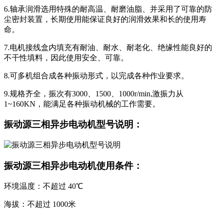
6.轴承润滑选用特殊的耐高温、耐磨油脂、并采用了可靠的防
尘密封装置，长期使用能保证良好的润滑效果和长的使用寿
命。
7.电机接线盒内填充有耐油、耐水、耐老化、绝缘性能良好的
不干性填料，因此使用安全、可靠。
8.可多机组合成各种振动形式，以完成各种作业要求。
9.规格齐全，振次有3000、1500、1000r/min,激振力从
1~160KN，能满足各种振动机械的工作需要。
振动源三相异步电动机型号说明：
振动源三相异步电动机使用条件：
环境温度：不超过 40℃
海拔：不超过 1000米