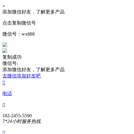
×
添加微信好友，了解更多产品
点击复制微信号
微信号：
wx888
复制成功
微信号:
添加微信好友，了解更多产品
去微信添加好友吧

电话

182-2455-5590
7*24小时服务热线
