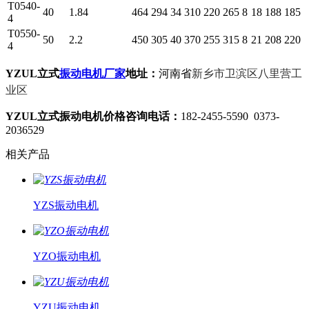
T0540-
40
1.84
464
294
34
310
220
265
8
18
188
185
4
T0550-
50
2.2
450
305
40
370
255
315
8
21
208
220
4
YZUL立式
振动电机厂家
地址：
河南省
新乡市卫滨区八里营工
业区
YZUL立式振动电机价格咨询电话：
182-2455-5590 0373-
2036529
相关产品
YZS振动电机
YZO振动电机
YZU振动电机