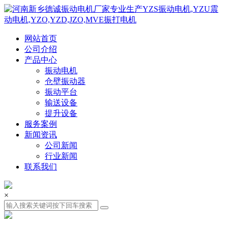
网站首页
公司介绍
产品中心
振动电机
仓壁振动器
振动平台
输送设备
提升设备
服务案例
新闻资讯
公司新闻
行业新闻
联系我们
×