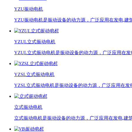
YZU振动电机
YZU振动电机是振动设备的动力源，广泛应用在发电,建筑,建
YZUL立式振动电机
YZUL立式振动电机是振动设备的动力源，广泛应用在发电,建
YZSL立式振动电机
YZSL立式振动电机是振动设备的动力源，广泛应用在发电,建筑
立式振动电机
立式振动电机是振动设备的动力源，广泛应用在发电,建筑,建材