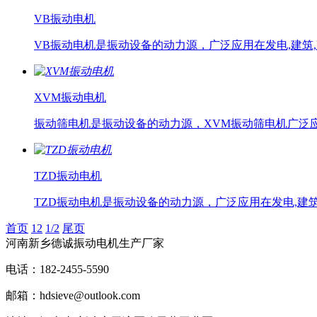
VB振动电机
VB振动电机是振动设备的动力源，广泛应用在发电,建筑,建材
XVM振动电机
振动筛电机是振动设备的动力源，XVM振动筛电机广泛应用在
TZD振动电机
TZD振动电机是振动设备的动力源，广泛应用在发电,建筑,建
首页
1
2
1/2
尾页
河南新乡德诚振动电机生产厂家
电话：182-2455-5590
邮箱：hdsieve@outlook.com