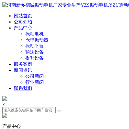
网站首页
公司介绍
产品中心
振动电机
仓壁振动器
振动平台
输送设备
提升设备
服务案例
新闻资讯
公司新闻
行业新闻
联系我们
×
产品中心