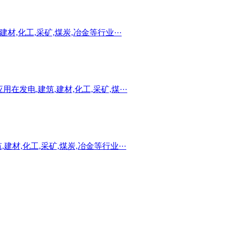
,化工,采矿,煤炭,冶金等行业···
发电,建筑,建材,化工,采矿,煤···
材,化工,采矿,煤炭,冶金等行业···