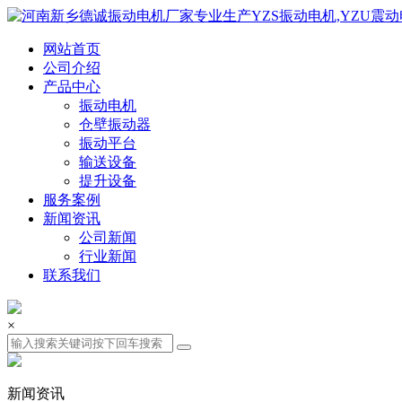
网站首页
公司介绍
产品中心
振动电机
仓壁振动器
振动平台
输送设备
提升设备
服务案例
新闻资讯
公司新闻
行业新闻
联系我们
×
新闻资讯