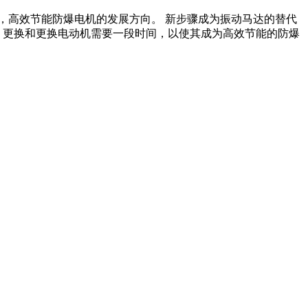
，高效节能防爆电机的发展方向。 新步骤成为振动马达的替代
 更换和更换电动机需要一段时间，以使其成为高效节能的防爆