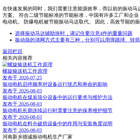
在快速发展的同时，我们需要注意能源效率，而以前的振动马达
方案。 符合二级节能标准的节能标准，中国有许多工厂和企业
电动机。 防爆电机被节能振动马达取代。 因此，高效节能的
选择振动马达辅助块时，请记住要注意4件的重量问题
振动筛的清网方式主要有三种，分别可以用弹跳球、转筒
返回栏目
相关内容推荐
螺旋输送机工作原理
发布于 2026-07-25
振动电机启停频率对设备运行状态和寿命的影响
发布于 2026-08-03
振动电机在煤炭筛分设备中的运行要求与维护方法
发布于 2026-08-03
振动电机长期连续运行时需要注意的保养维护细节
发布于 2026-08-03
振动电机在料仓破拱设备中的作用与安装角度说明
发布于 2026-08-03
河南新乡德诚振动电机生产厂家