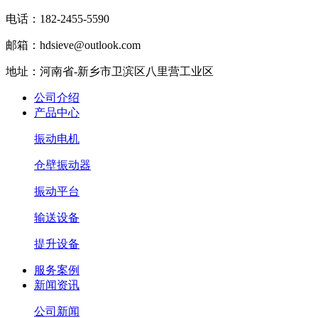
电话：182-2455-5590
邮箱：hdsieve@outlook.com
地址：河南省-新乡市卫滨区八里营工业区
公司介绍
产品中心
振动电机
仓壁振动器
振动平台
输送设备
提升设备
服务案例
新闻资讯
公司新闻