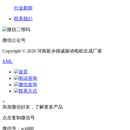
行业新闻
联系我们
微信公众号
Copyright © 2026 河南新乡德诚振动电机生成厂家
XML
首页
电话咨询
微信咨询
联系方式
×
添加微信好友，了解更多产品
点击复制微信号
微信号：
wx888