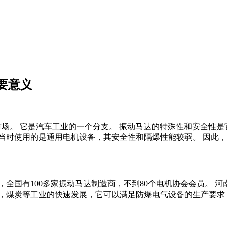
要意义
场。 它是汽车工业的一个分支。 振动马达的特殊性和安全性是它
当时使用的是通用电机设备，其安全性和隔爆性能较弱。 因此，
全国有100多家振动马达制造商，不到80个电机协会会员。 
油，煤炭等工业的快速发展，它可以满足防爆电气设备的生产要求