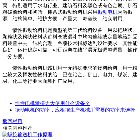
离，特别适用于水电行业、建筑石料及黑色或有色金属、矿石
粗破前给料和初筛，棒条式振动给料机采用
振动电机
为激振
源，结构简单、维护方便．产量大，寿命长，结实耐用。
惯性振动给料机是新型的第三代给料设备，用以把块状、
颗粒状及粉状物料从贮料仓或漏斗中均匀连续或定量地给到受
料装置中去，结构合理，各项技术指标达到设计要求，其性能
良好，运行稳定可靠，可远距离在线平滑无极调整调量，操作
十分方便。
惯性振动给料机该机用于无特殊要求的物料给料，用于粉
尘较大及挥发性物料的给，已在冶金、矿山、电力、煤炭、建
材、化工等行业大面积推广应用。
惯性电机激振力大使用什么设备？
振动电机的功率，应根据生产机械所需要的功率来选择
返回栏目
相关内容推荐