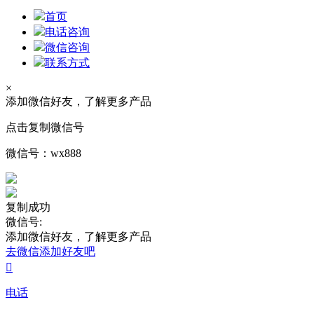
首页
电话咨询
微信咨询
联系方式
×
添加微信好友，了解更多产品
点击复制微信号
微信号：
wx888
复制成功
微信号:
添加微信好友，了解更多产品
去微信添加好友吧

电话