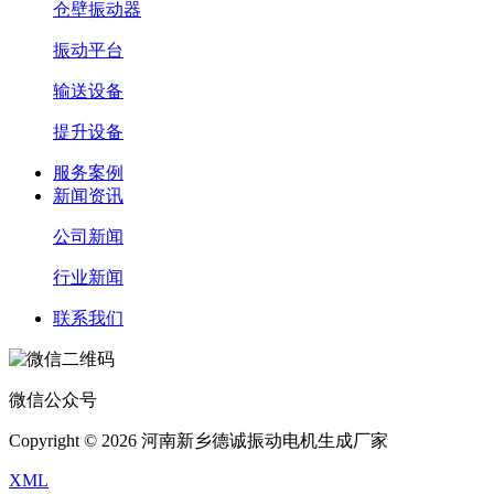
仓壁振动器
振动平台
输送设备
提升设备
服务案例
新闻资讯
公司新闻
行业新闻
联系我们
微信公众号
Copyright © 2026 河南新乡德诚振动电机生成厂家
XML