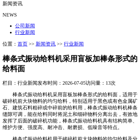
新闻资讯
NEWS
公司新闻
行业新闻
位置：
首页
>>
新闻资讯
>>
行业新闻
棒条式振动给料机采用盲板加棒条形式的
给料面
栏目：行业新闻
发布时间：2026-07-05
访问量：13次
棒条式振动给料机采用盲板加棒条形式的给料面，适用于
破碎机前大块物料的均匀给料，特别适用于黑色或有色金属矿
石、建筑石料粗碎或中碎前的给料用，棒条式振动给料机棒条
缝隙可调，能在给料同时将泥土和细碎物料分离出去，有效地
发挥了后面的破碎机功能，棒条式振动给料机具有结构简单、
维护方便、强度高、耐冲击、耐磨损、低噪音等特点。
棒条式振动给料机用于破碎机前大块物料的均匀给料及分