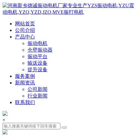
网站首页
公司介绍
产品中心
振动电机
仓壁振动器
振动平台
输送设备
提升设备
服务案例
新闻资讯
公司新闻
行业新闻
联系我们
×