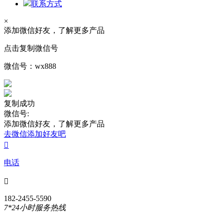
联系方式
×
添加微信好友，了解更多产品
点击复制微信号
微信号：
wx888
复制成功
微信号:
添加微信好友，了解更多产品
去微信添加好友吧

电话

182-2455-5590
7*24小时服务热线