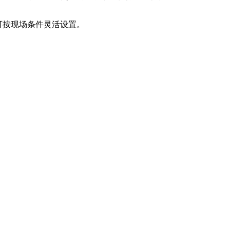
可按现场条件灵活设置。