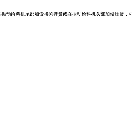
可在振动给料机尾部加设接紧弹簧或在振动给料机头部加设压簧，