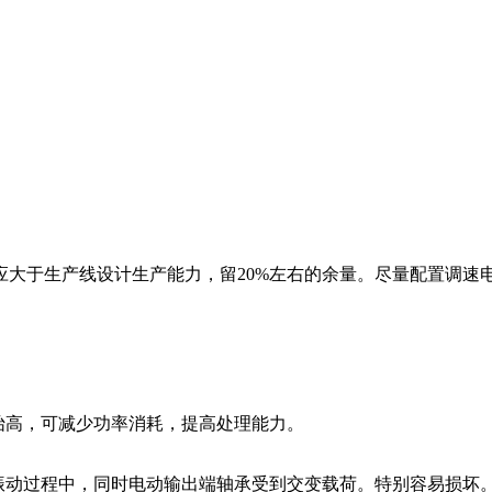
应大于生产线设计生产能力，留20%左右的余量。尽量配置调速
抬高，可减少功率消耗，提高处理能力。
振动过程中，同时电动输出端轴承受到交变载荷。特别容易损坏