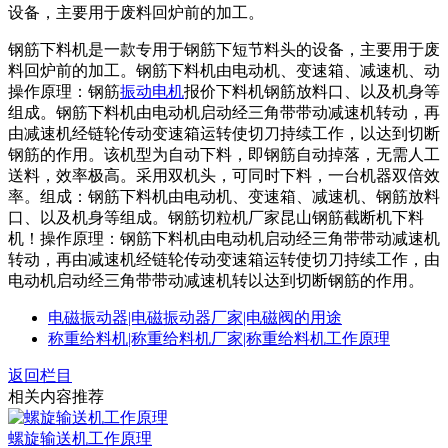
设备，主要用于废料回炉前的加工。
钢筋下料机是一款专用于钢筋下短节料头的设备，主要用于废
料回炉前的加工。钢筋下料机由电动机、变速箱、减速机、动
操作原理：钢筋
振动电机
报价下料机钢筋放料口、以及机身等
组成。钢筋下料机由电动机启动经三角带带动减速机转动，再
由减速机经链轮传动变速箱运转使切刀持续工作，以达到切断
钢筋的作用。该机型为自动下料，即钢筋自动掉落，无需人工
送料，效率极高。采用双机头，可同时下料，一台机器双倍效
率。组成：钢筋下料机由电动机、变速箱、减速机、钢筋放料
口、以及机身等组成。钢筋切粒机厂家昆山钢筋截断机下料
机！操作原理：钢筋下料机由电动机启动经三角带带动减速机
转动，再由减速机经链轮传动变速箱运转使切刀持续工作，由
电动机启动经三角带带动减速机转以达到切断钢筋的作用。
电磁振动器|电磁振动器厂家|电磁阀的用途
称重给料机|称重给料机厂家|称重给料机工作原理
返回栏目
相关内容推荐
螺旋输送机工作原理