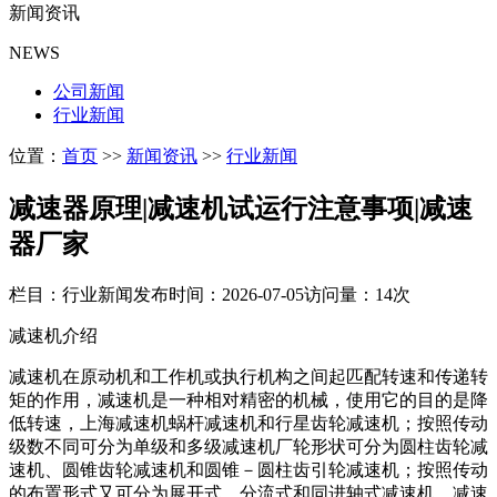
新闻资讯
NEWS
公司新闻
行业新闻
位置：
首页
>>
新闻资讯
>>
行业新闻
减速器原理|减速机试运行注意事项|减速
器厂家
栏目：行业新闻
发布时间：2026-07-05
访问量：14次
减速机介绍
减速机在原动机和工作机或执行机构之间起匹配转速和传递转
矩的作用，减速机是一种相对精密的机械，使用它的目的是降
低转速，上海减速机蜗杆减速机和行星齿轮减速机；按照传动
级数不同可分为单级和多级减速机厂轮形状可分为圆柱齿轮减
速机、圆锥齿轮减速机和圆锥－圆柱齿引轮减速机；按照传动
的布置形式又可分为展开式、分流式和同进轴式减速机。减速