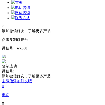
首页
电话咨询
微信咨询
联系方式
×
添加微信好友，了解更多产品
点击复制微信号
微信号：
wx888
复制成功
微信号:
添加微信好友，了解更多产品
去微信添加好友吧

电话
