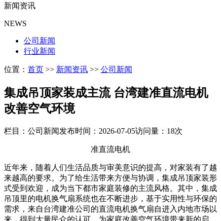
新闻资讯
NEWS
公司新闻
行业新闻
位置：
首页
>>
新闻资讯
>>
公司新闻
集成吊顶家装成主流 台湾建准直流电机
改善空气环境
栏目：公司新闻
发布时间：2026-07-05
访问量：18次
准直流电机
近年来，随着人们生活品质与审美意识的提高，对家装有了越
来越高的要求。为了给生活带来方便与协调，集成吊顶家装形
式受到欢迎，成为当下都市家庭装修的主流风格。其中，集成
吊顶里的电机换气扇系统也在不断进步，基于实用性与环保的
需求，来自台湾建准公司的直流电机换气扇自进入内地市场以
来，得到大量民众的认可，为家庭改善空气环境带来新的启