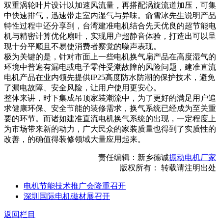
双重涡轮叶片设计以加速风流量，再搭配涡旋流道加压，可集
中快速排气，迅速带走室内湿气与异味。俞雪冰先生说明产品
特性过程中还分享到，台湾建准电机结合先天优良的超节能电
机与精密计算优化扇叶，实现用户超静音体验，打造出可以呈
现十分平顺且不易使消费者察觉的噪声表现。
极为关键的是，针对市面上一些电机换气扇产品在高度湿气的
环境中普遍有漏电或电子零件受潮故障的风险问题，建准直流
电机产品在业内领先提供IP25高度防水防潮的保护技术，避免
了漏电故障、安全风险，让用户使用更安心。
整体来讲，时下集成吊顶家装潮流中，为了更好的满足用户追
求健康环保、安全节能的装修需求，换气系统已经成为至关重
要的环节。而诸如建准直流电机换气系统的出现，一定程度上
为市场带来新的动力，广大民众的家装质量也得到了实质性的
改善，的确值得装修领域大量应用起来。
责任编辑：新乡德诚
振动电机厂家
版权所有： 转载请注明出处
电机节能技术推广会隆重召开
深圳国际电机磁材展召开
返回栏目